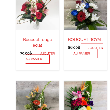
Bouquet rouge
BOUQUET ROYAL
éclat
86.00
$
AJOUTER
70.00
$
AJOUTER
AU PANIER
AU PANIER