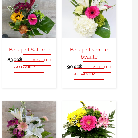
Bouquet Saturne
Bouquet simple
beauté
83.00
$
AJOUTER
90.00
$
AU PANIER
AJOUTER
AU PANIER