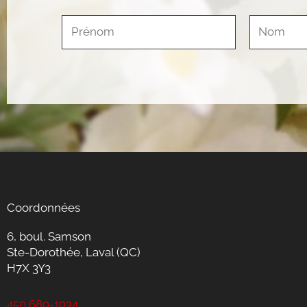
Coordonnées
6, boul. Samson
Ste-Dorothée, Laval (QC)
H7X 3Y3
450 689-1934