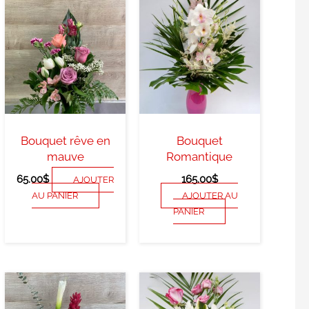
Bouquet rêve en
Bouquet
mauve
Romantique
65.00
$
165.00
$
AJOUTER
AU PANIER
AJOUTER AU
PANIER