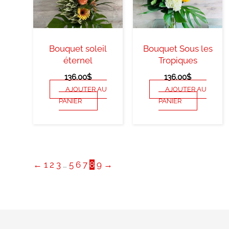
Bouquet soleil
Bouquet Sous les
éternel
Tropiques
136.00
$
136.00
$
AJOUTER AU
AJOUTER AU
PANIER
PANIER
←
1
2
3
…
5
6
7
8
9
→