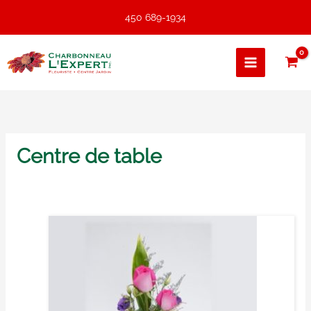
Aller
450 689-1934
au
contenu
Centre de table