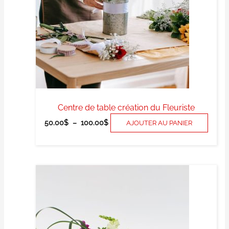
optio
peuv
être
chois
sur
la
page
du
produ
Centre de table création du Fleuriste
50.00
$
–
100.00
$
AJOUTER AU PANIER