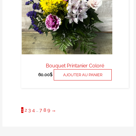
Bouquet Printanier Coloré
60.00
$
AJOUTER AU PANIER
1
2
3
4
…
7
8
9
→