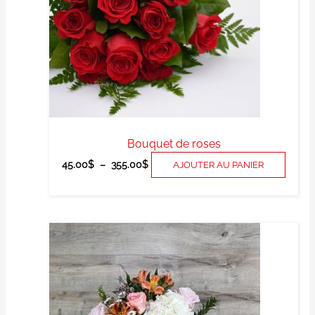
optio
peuv
être
chois
sur
la
page
du
produ
Bouquet de roses
45.00
$
–
355.00
$
AJOUTER AU PANIER