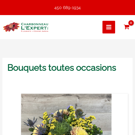
Aller
450 689-1934
au
contenu
Bouquets toutes occasions