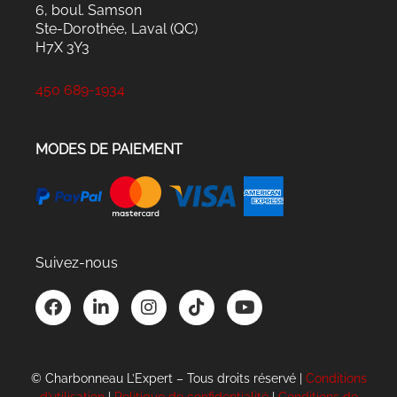
6, boul. Samson
Ste-Dorothée, Laval (QC)
H7X 3Y3
450 689-1934
MODES DE PAIEMENT
Suivez-nous
F
L
I
T
Y
a
i
n
i
o
c
n
s
k
u
e
k
t
t
t
b
e
a
o
u
© Charbonneau L’Expert – Tous droits réservé |
Conditions
o
d
g
k
b