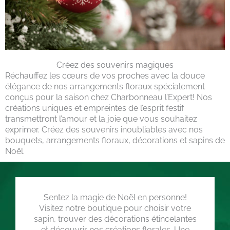
Créez des souvenirs magiques
Réchauffez les cœurs de vos proches avec la douce
élégance de nos arrangements floraux spécialement
conçus pour la saison chez Charbonneau l’Expert! Nos
créations uniques et empreintes de l’esprit festif
transmettront l’amour et la joie que vous souhaitez
exprimer. Créez des souvenirs inoubliables avec nos
bouquets, arrangements floraux, décorations et sapins de
Noël.
Sentez la magie de Noël en personne!
Visitez notre boutique pour choisir votre
sapin, trouver des décorations étincelantes
et découvrir nos créations florales. Une