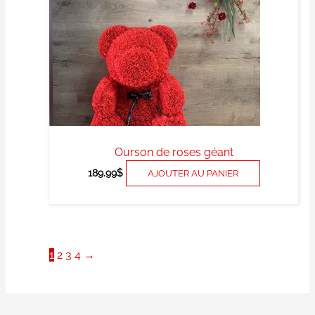
Ourson de roses géant
189.99
$
AJOUTER AU PANIER
1
2
3
4
→