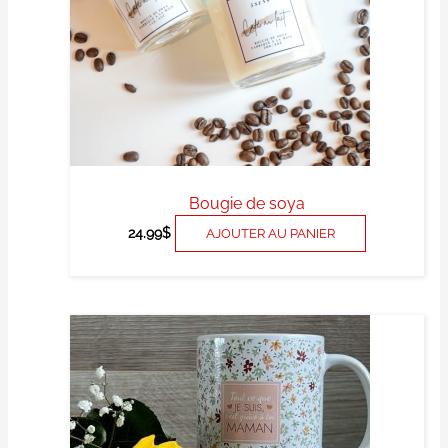
options
peuvent
être
choisies
sur
la
page
du
produit
Bougie de soya
24.99
$
AJOUTER AU PANIER