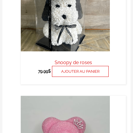
Snoopy de roses
79.99
$
AJOUTER AU PANIER
Ce
produit
a
plusieurs
variations.
Les