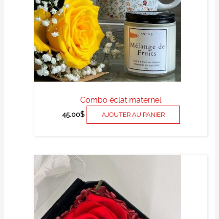
Combo éclat maternel
45.00
$
AJOUTER AU PANIER
Ce
produit
a
plusieurs
variations.
Les