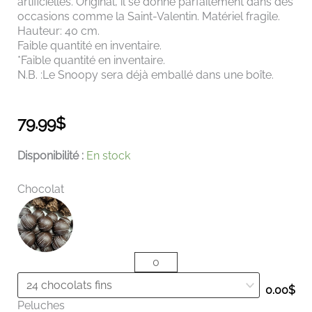
artificielles. Original, il se donne parfaitement dans des
occasions comme la Saint-Valentin. Matériel fragile.
Hauteur: 40 cm.
Faible quantité en inventaire.
*Faible quantité en inventaire.
N.B. :Le Snoopy sera déjà emballé dans une boîte.
79.99
$
quantité
Disponibilité :
En stock
de
Snoopy
Chocolat
de
roses
0.00
$
Peluches