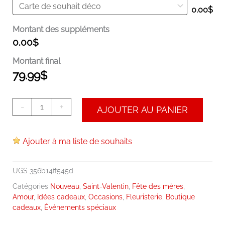
0.00
$
Montant des suppléments
0.00
$
Montant final
79.99
$
-
+
AJOUTER AU PANIER
Ajouter à ma liste de souhaits
UGS
356b14ff545d
Catégories
Nouveau
,
Saint-Valentin
,
Fête des mères
,
Amour
,
Idées cadeaux
,
Occasions
,
Fleuristerie
,
Boutique
cadeaux
,
Événements spéciaux