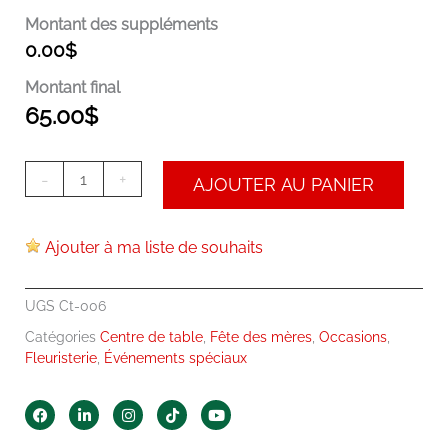
Montant des suppléments
0.00
$
Montant final
65.00
$
-
+
AJOUTER AU PANIER
Ajouter à ma liste de souhaits
UGS
Ct-006
Catégories
Centre de table
,
Fête des mères
,
Occasions
,
Fleuristerie
,
Événements spéciaux
F
L
I
T
Y
a
i
n
i
o
c
n
s
k
u