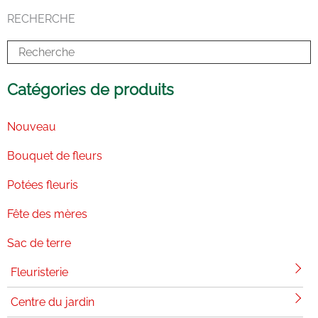
e
k
t
t
t
b
e
a
o
u
RECHERCHE
o
d
g
k
b
o
i
r
e
k
n
a
-
m
i
n
Catégories de produits
Nouveau
Bouquet de fleurs
Potées fleuris
Fête des mères
Sac de terre
Fleuristerie
Centre du jardin