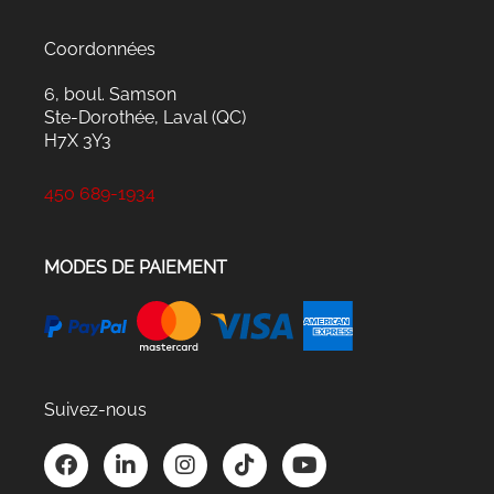
Coordonnées
6, boul. Samson
Ste-Dorothée, Laval (QC)
H7X 3Y3
450 689-1934
MODES DE PAIEMENT
Suivez-nous
F
L
I
T
Y
a
i
n
i
o