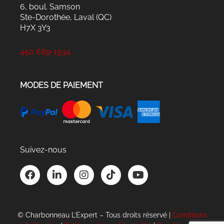
6, boul. Samson
Ste-Dorothée, Laval (QC)
H7X 3Y3
450 689-1934
MODES DE PAIEMENT
Suivez-nous
F
L
I
T
Y
a
i
n
i
o
c
n
s
k
u
e
k
t
t
t
b
e
a
o
u
© Charbonneau L’Expert – Tous droits réservé |
Conditions
o
d
g
k
b