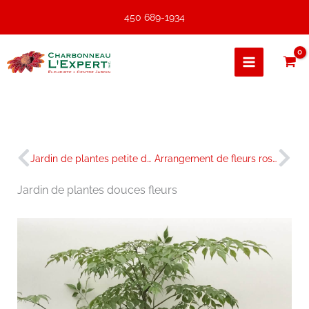
Aller
450 689-1934
au
contenu
Précédent
Sui
Jardin de plantes petite douceur
Arrangement de fleurs rose doux
Jardin de plantes douces fleurs