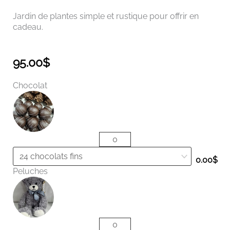
Jardin de plantes simple et rustique pour offrir en
cadeau.
95.00
$
quantité
Chocolat
de
Jardin
de
plantes
douces
fleurs
0.00
$
Peluches