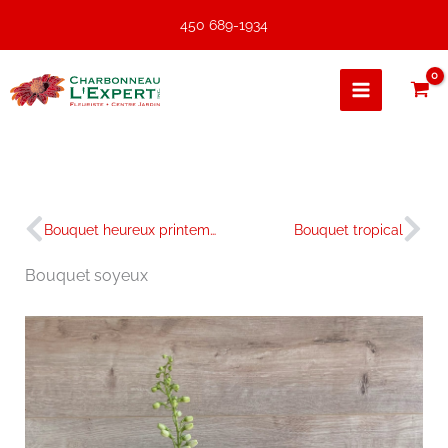
Aller
450 689-1934
au
contenu
Précédent
Sui
Bouquet heureux printemps
Bouquet tropical
Bouquet soyeux