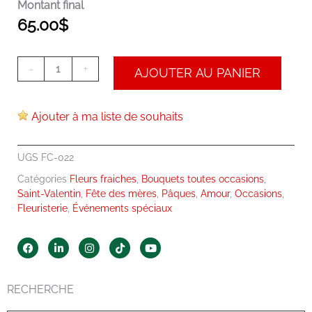
Montant final
65.00
$
-
+
AJOUTER AU PANIER
Ajouter à ma liste de souhaits
UGS
FC-022
Catégories
Fleurs fraiches
,
Bouquets toutes occasions
,
Saint-Valentin
,
Fête des mères
,
Pâques
,
Amour
,
Occasions
,
Fleuristerie
,
Événements spéciaux
F
L
I
T
Y
a
i
n
i
o
c
n
s
k
u
e
k
t
t
t
b
e
a
o
u
RECHERCHE
o
d
g
k
b
o
i
r
e