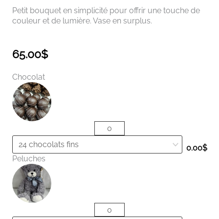
Petit bouquet en simplicité pour offrir une touche de
couleur et de lumière. Vase en surplus.
65.00
$
quantité
Chocolat
de
Bouquet
heureux
printemps
0.00
$
Peluches