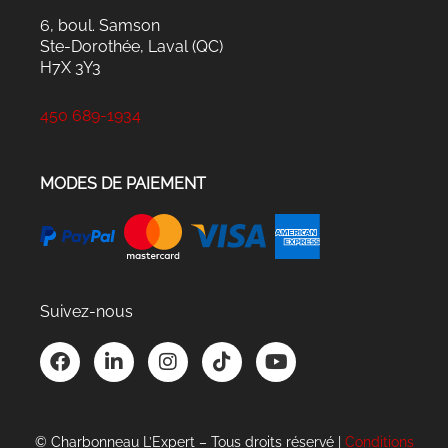
6, boul. Samson
Ste-Dorothée, Laval (QC)
H7X 3Y3
450 689-1934
MODES DE PAIEMENT
Suivez-nous
F
L
I
T
Y
a
i
n
i
o
c
n
s
k
u
e
k
t
t
t
b
e
a
o
u
© Charbonneau L’Expert – Tous droits réservé |
Conditions