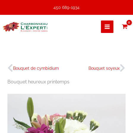
Aller
450 689-1934
au
contenu
Précédent
Sui
Bouquet de cymbidium
Bouquet soyeux
Bouquet heureux printemps