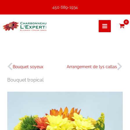
Aller
450 689-1934
au
contenu
Précédent
Sui
Bouquet soyeux
Arrangement de lys callas
Bouquet tropical