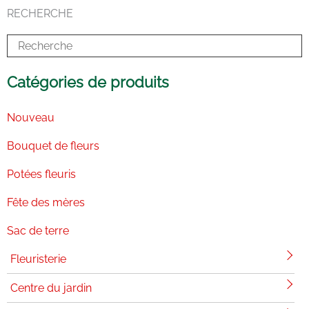
b
e
a
o
u
RECHERCHE
o
d
g
k
b
o
i
r
e
k
n
a
-
m
i
n
Catégories de produits
Nouveau
Bouquet de fleurs
Potées fleuris
Fête des mères
Sac de terre
Fleuristerie
Centre du jardin