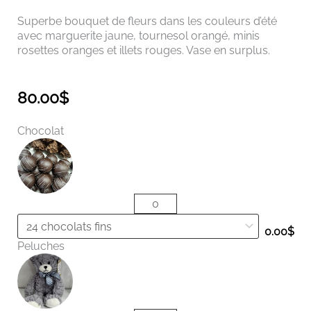
Superbe bouquet de fleurs dans les couleurs d’été
avec marguerite jaune, tournesol orangé, minis
rosettes oranges et illets rouges. Vase en surplus.
80.00
$
quantité
Chocolat
de
Bouquet
tropical
0.00
$
Peluches