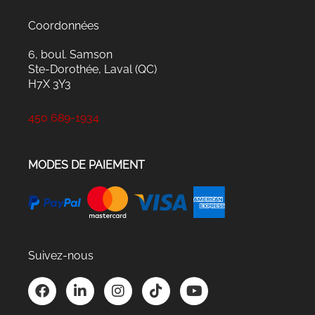
Coordonnées
6, boul. Samson
Ste-Dorothée, Laval (QC)
H7X 3Y3
450 689-1934
MODES DE PAIEMENT
Suivez-nous
F
L
I
T
Y
a
i
n
i
o
c
n
s
k
u