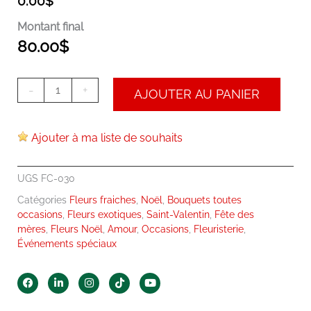
0.00
$
Montant final
80.00
$
-
+
AJOUTER AU PANIER
Ajouter à ma liste de souhaits
UGS
FC-030
Catégories
Fleurs fraiches
,
Noël
,
Bouquets toutes
occasions
,
Fleurs exotiques
,
Saint-Valentin
,
Fête des
mères
,
Fleurs Noël
,
Amour
,
Occasions
,
Fleuristerie
,
Événements spéciaux
F
L
I
T
Y
a
i
n
i
o
c
n
s
k
u
e
k
t
t
t