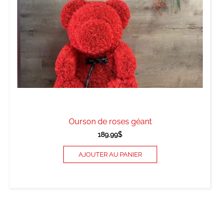
Ourson de roses géant
189.99
$
AJOUTER AU PANIER