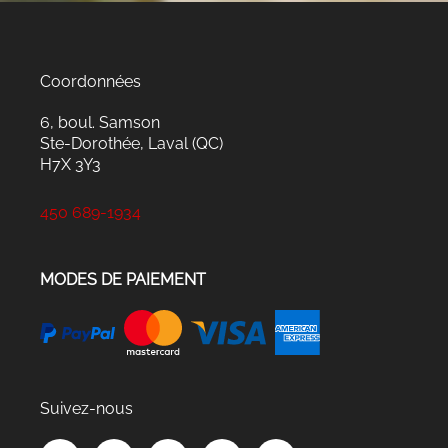
Coordonnées
6, boul. Samson
Ste-Dorothée, Laval (QC)
H7X 3Y3
450 689-1934
MODES DE PAIEMENT
Suivez-nous
F
L
I
T
Y