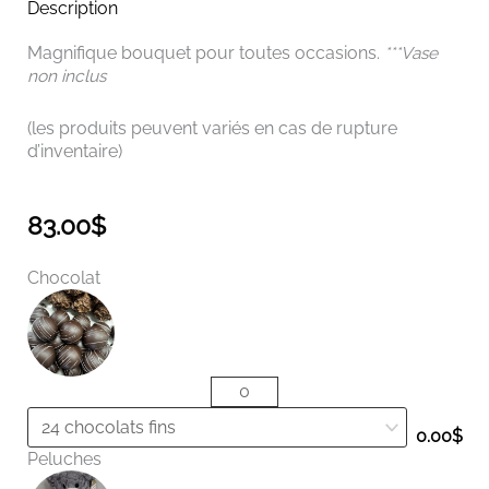
Description
Magnifique bouquet pour toutes occasions.
***Vase
non inclus
(les produits peuvent variés en cas de rupture
d’inventaire)
83.00
$
quantité
Chocolat
de
Bouquet
Saturne
0.00
$
Peluches