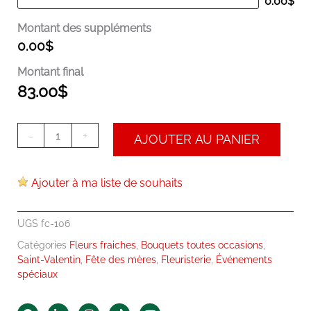
0.00
$
Montant des suppléments
0.00
$
Montant final
83.00
$
-
+
AJOUTER AU PANIER
Ajouter à ma liste de souhaits
UGS
fc-106
Catégories
Fleurs fraiches
,
Bouquets toutes occasions
,
Saint-Valentin
,
Fête des mères
,
Fleuristerie
,
Événements
spéciaux
F
L
I
T
Y