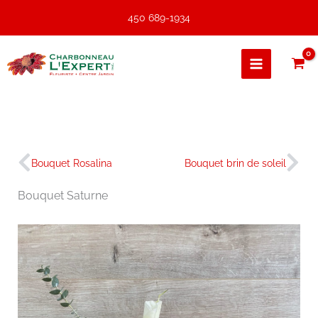
Aller
450 689-1934
au
contenu
Précédent
Sui
Bouquet Rosalina
Bouquet brin de soleil
Bouquet Saturne