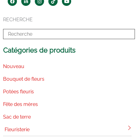
a
i
n
i
o
c
n
s
k
u
e
k
t
t
t
b
e
a
o
u
RECHERCHE
o
d
g
k
b
o
i
r
e
k
n
a
-
m
i
n
Catégories de produits
Nouveau
Bouquet de fleurs
Potées fleuris
Fête des mères
Sac de terre
Fleuristerie