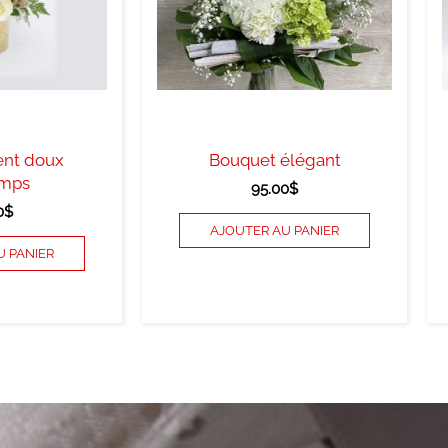
nt doux
Bouquet élégant
emps
95.00
$
0
$
AJOUTER AU PANIER
U PANIER