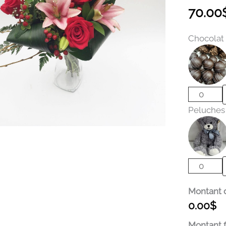
70.00
quantité
Chocolat
de
Bouquet
rouge
éclat
Peluches
Montant 
0.00
$
Montant f