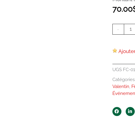
70.00
-
Ajouter
UGS
FC-01
Catégories
Valentin
,
F
Événement
F
L
a
i
c
n
e
k
b
e
o
d