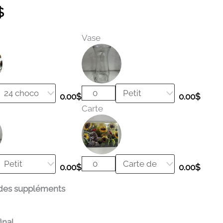
$
Vase
0.00
$
0.00
$
Carte
0.00
$
0.00
$
des suppléments
inal