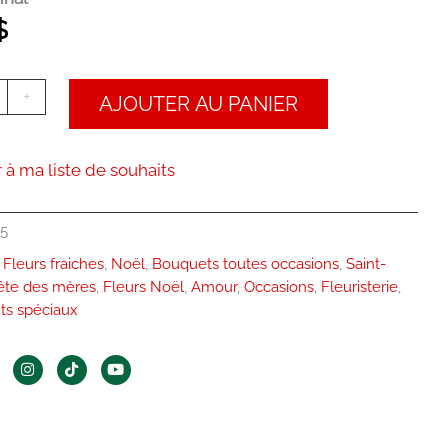
$
+
AJOUTER AU PANIER
 à ma liste de souhaits
5
Fleurs fraiches
,
Noël
,
Bouquets toutes occasions
,
Saint-
ête des mères
,
Fleurs Noël
,
Amour
,
Occasions
,
Fleuristerie
,
s spéciaux
I
T
Y
n
i
o
s
k
u
t
t
t
a
o
u
g
k
b