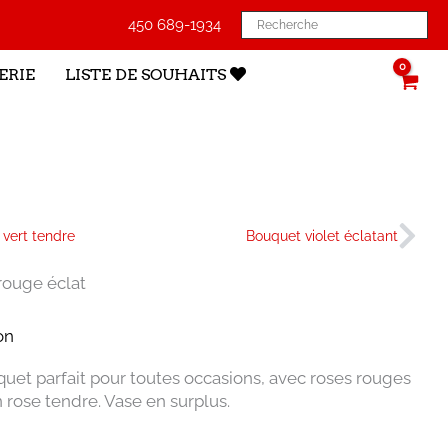
450 689-1934
ERIE
LISTE DE SOUHAITS
édent
Sui
vert tendre
Bouquet violet éclatant
rouge éclat
on
quet parfait pour toutes occasions, avec roses rouges
n rose tendre. Vase en surplus.