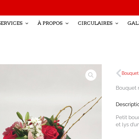
SERVICES
À PROPOS
CIRCULAIRES
GAL
Préc
Bouquet 
Bouquet 
Descripti
Petit bou
et lys d’u