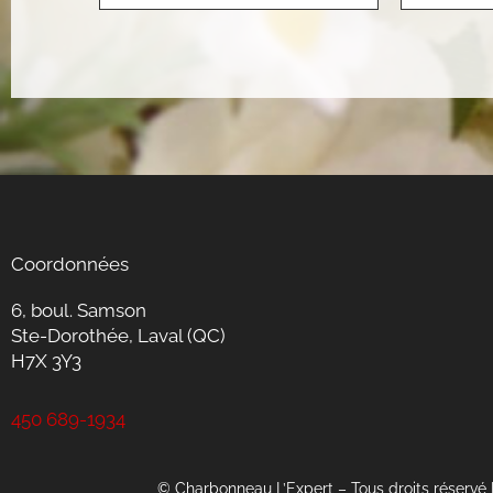
Coordonnées
6, boul. Samson
Ste-Dorothée, Laval (QC)
H7X 3Y3
450 689-1934
© Charbonneau L’Expert – Tous droits réservé 