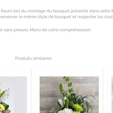
o
i
k
n
-
 fleurs lors du montage du bouquet présenté dans cette fi
i
n
 conserver le même style de bouquet et respecter les coul
ger sans préavis. Merci de votre compréhension.
Produits similaires