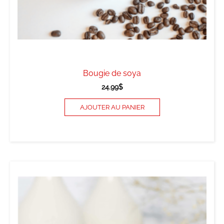
Bougie de soya
24.99
$
AJOUTER AU PANIER
Ce
produit
a
plusieurs
variations.
Les