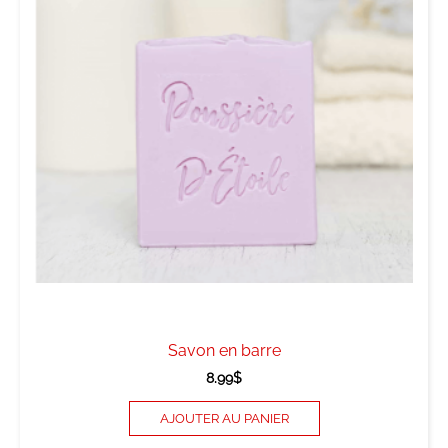
options
peuvent
être
choisies
sur
la
page
du
produit
Savon en barre
8.99
$
AJOUTER AU PANIER