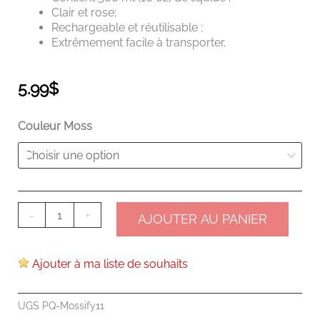
Clair et rose;
Rechargeable et réutilisable ;
Extrêmement facile à transporter.
5.99
$
quantité
Couleur Moss
de
Mossify
Squirtr
-
+
AJOUTER AU PANIER
Ajouter à ma liste de souhaits
UGS
PQ-Mossify11