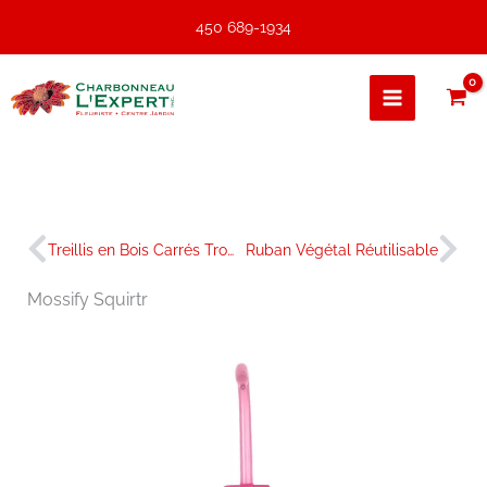
Aller
450 689-1934
au
contenu
Précédent
Sui
Treillis en Bois Carrés Tropicaux
Ruban Végétal Réutilisable
Mossify Squirtr