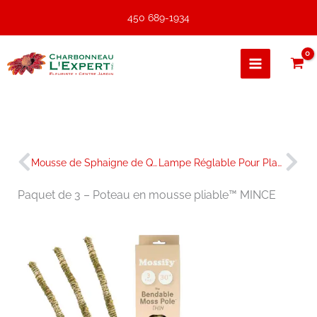
Aller
450 689-1934
au
contenu
Précédent
Sui
Mousse de Sphaigne de Qualité Supérieure
Lampe Réglable Pour Plantes
Paquet de 3 – Poteau en mousse pliable™ MINCE