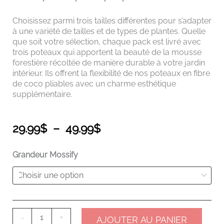
Choisissez parmi trois tailles différentes pour s’adapter
à une variété de tailles et de types de plantes. Quelle
que soit votre sélection, chaque pack est livré avec
trois poteaux qui apportent la beauté de la mousse
forestière récoltée de manière durable à votre jardin
intérieur. Ils offrent la flexibilité de nos poteaux en fibre
de coco pliables avec un charme esthétique
supplémentaire.
Plage
29.99
$
–
49.99
$
de
prix :
quantité
Grandeur Mossify
29.99$
de
à
Paquet
49.99$
de
3
-
Poteau
-
+
AJOUTER AU PANIER