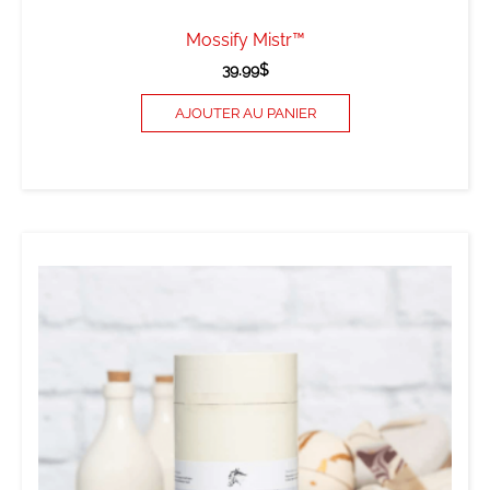
Mossify Mistr™
39.99
$
AJOUTER AU PANIER