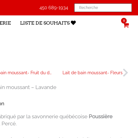
450 689-1934
ERIE
LISTE DE SOUHAITS
édent
Sui
Lait de bain moussant- Fruit du dragon
Lait de bain moussant- Fleurs
ain moussant – Lavande
on
abriqué par la savonnerie québécoise
Poussière
à Percé.