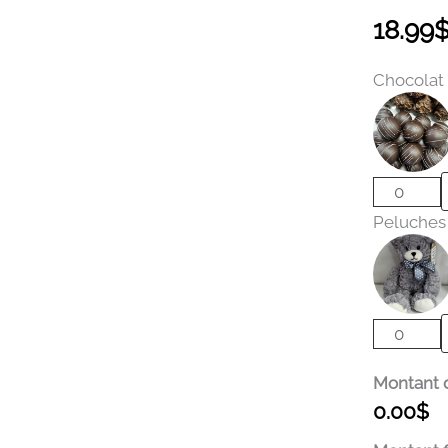
18.99
quantité
Chocolat
de
Lait
de
bain
moussan
-
Peluches
Lavande
Montant 
0.00
$