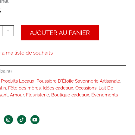
inal
$
+
AJOUTER AU PANIER
 à ma liste de souhaits
bain9
Produits Locaux
,
Poussière D'Étoile Savonnerie Artisanale
,
tin
,
Fête des mères
,
Idées cadeaux
,
Occasions
,
Lait De
sant
,
Amour
,
Fleuristerie
,
Boutique cadeaux
,
Événements
I
T
Y
n
i
o
s
k
u
t
t
t