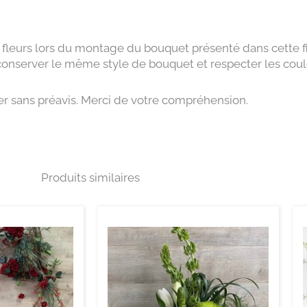
b
e
o
d
o
i
k
n
-
 fleurs lors du montage du bouquet présenté dans cette fi
i
n
 conserver le même style de bouquet et respecter les coul
ger sans préavis. Merci de votre compréhension.
Produits similaires