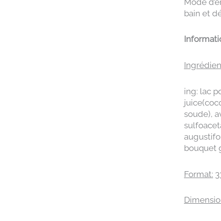
Mode d’em
bain et d
Informat
Ingrédien
ing: lac 
juice(coc
soude), a
sulfoacet
augustifo
bouquet g
Format:
3
Dimensio