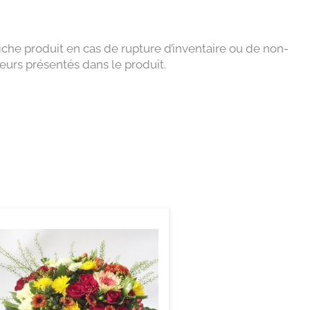
a
o
u
g
k
b
r
e
a
m
che produit en cas de rupture d’inventaire ou de non-
eurs présentés dans le produit.