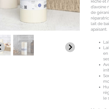
Riche et 
d’avoine 
de géraniu
réparatri
lait de b
apaisant.
Lai
Lai
en 
se
Av
irr
Sod
mo
Hui
rég
le