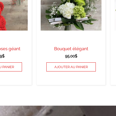
oses géant
Bouquet élégant
9
$
95.00
$
U PANIER
AJOUTER AU PANIER