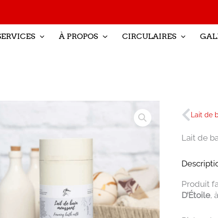
SERVICES
À PROPOS
CIRCULAIRES
GAL
Préc
Lait de b
Descripti
Produit f
D’Étoile
, 