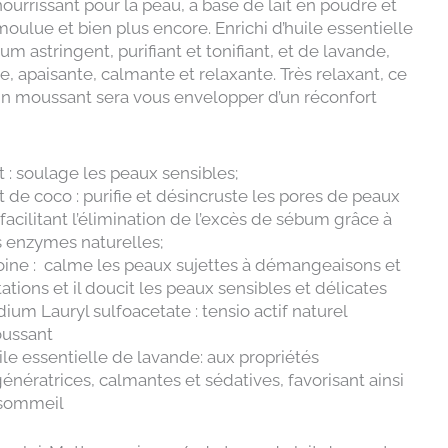
nourrissant pour la peau, à base de lait en poudre et
moulue et bien plus encore. Enrichi d’huile essentielle
m astringent, purifiant et tonifiant, et de lavande,
ce, apaisante, calmante et relaxante. Très relaxant, ce
ain moussant sera vous envelopper d’un réconfort
t : soulage les peaux sensibles;
t de coco : purifie et désincruste les pores de peaux
facilitant l’élimination de l’excès de sébum grâce à
s enzymes naturelles;
oine : calme les peaux sujettes à démangeaisons et
itations et il doucit les peaux sensibles et délicates
ium Lauryl sulfoacetate : tensio actif naturel
ussant
le essentielle de lavande: aux propriétés
énératrices, calmantes et sédatives, favorisant ainsi
 sommeil