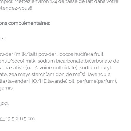
ploi: Mettez environ 1/4 de tasse de lait dans votre
étendez-vous!!
ions complémentaires:
ts:
powder (milk/lait) powder , cocos nucifera fruit
onut/coco) milk, sodium bicarbonate(bicarbonate de
vena sativa (oat/avoine colloïdale), sodium lauryl
ate, zea mays starch(amidon de maïs), lavendula
lia (lavender HO/HE lavande) oil, perfume(parfum).
arnis.
30g.
n:
13,5 X 6.5 cm.