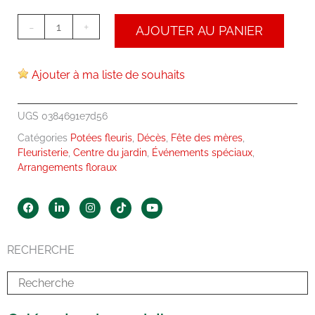
-
+
AJOUTER AU PANIER
Ajouter à ma liste de souhaits
UGS
0384691e7d56
Catégories
Potées fleuris
,
Décès
,
Fête des mères
,
Fleuristerie
,
Centre du jardin
,
Événements spéciaux
,
Arrangements floraux
F
L
I
T
Y
a
i
n
i
o
c
n
s
k
u
e
k
t
t
t
b
e
a
o
u
RECHERCHE
o
d
g
k
b
o
i
r
e
k
n
a
-
m
i
n