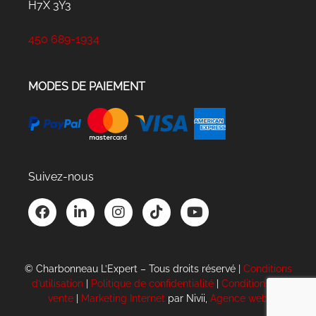
H7X 3Y3
450 689-1934
MODES DE PAIEMENT
Suivez-nous
F
L
I
T
Y
a
i
n
i
o
c
n
s
k
u
e
k
t
t
t
b
e
a
o
u
© Charbonneau L’Expert – Tous droits réservé |
Conditions
o
d
g
k
b
d’utilisation
|
Politique de confidentialité
|
Conditions de
o
i
r
e
vente
|
Marketing Internet
par Nivii,
Agence web
k
n
a