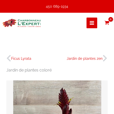
Aller
450 689-1934
au
contenu
Précédent
Sui
Ficus Lyrata
Jardin de plantes zen
Jardin de plantes coloré