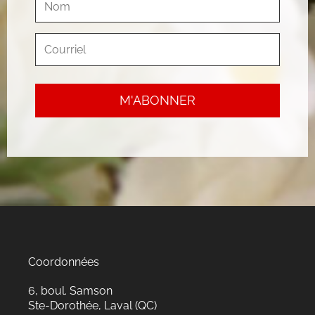
Coordonnées
6, boul. Samson
Ste-Dorothée, Laval (QC)