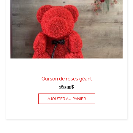
Ourson de roses géant
189.99
$
AJOUTER AU PANIER