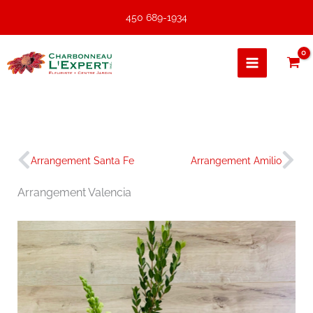
Aller
450 689-1934
au
contenu
Précédent
Sui
Arrangement Santa Fe
Arrangement Amilio
Arrangement Valencia