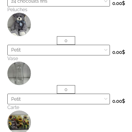
0.00
$
Peluches
0.00
$
Vase
0.00
$
Carte