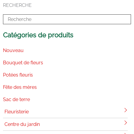
b
e
a
o
u
RECHERCHE
o
d
g
k
b
o
i
r
e
k
n
a
-
m
i
n
Catégories de produits
Nouveau
Bouquet de fleurs
Potées fleuris
Fête des mères
Sac de terre
Fleuristerie
Centre du jardin