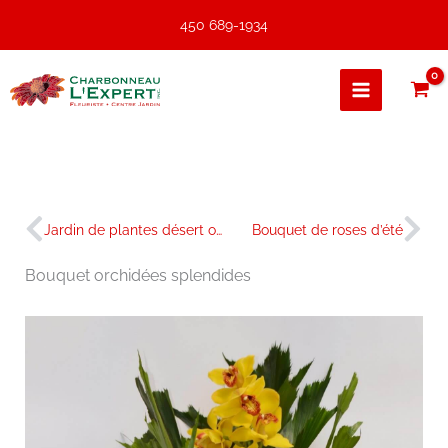
Aller
450 689-1934
au
contenu
Précédent
Sui
Jardin de plantes désert orangé
Bouquet de roses d’été
Bouquet orchidées splendides