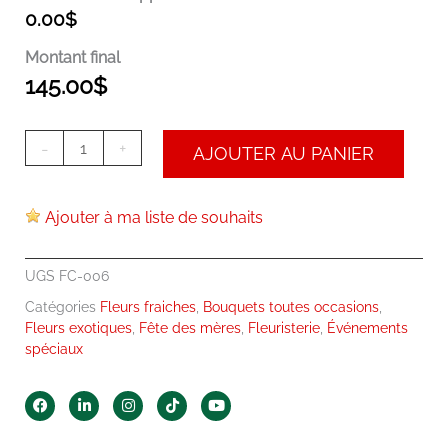
0.00
$
Montant final
145.00
$
-
+
AJOUTER AU PANIER
Ajouter à ma liste de souhaits
UGS
FC-006
Catégories
Fleurs fraiches
,
Bouquets toutes occasions
,
Fleurs exotiques
,
Fête des mères
,
Fleuristerie
,
Événements
spéciaux
F
L
I
T
Y
a
i
n
i
o
c
n
s
k
u
e
k
t
t
t