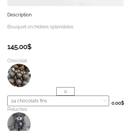
Description
Bouquet orchidées splendides
145.00
$
quantité
Chocolat
de
Bouquet
orchidées
splendides
0.00
$
Peluches