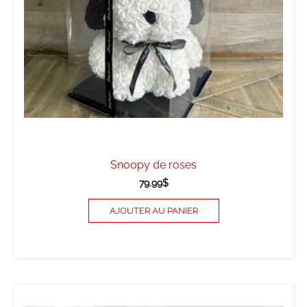
Snoopy de roses
79.99
$
AJOUTER AU PANIER