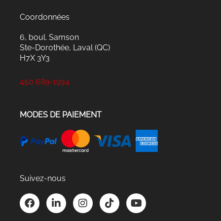
Coordonnées
6, boul. Samson
Ste-Dorothée, Laval (QC)
H7X 3Y3
450 689-1934
MODES DE PAIEMENT
Suivez-nous
F
L
I
T
Y
a
i
n
i
o
c
n
s
k
u