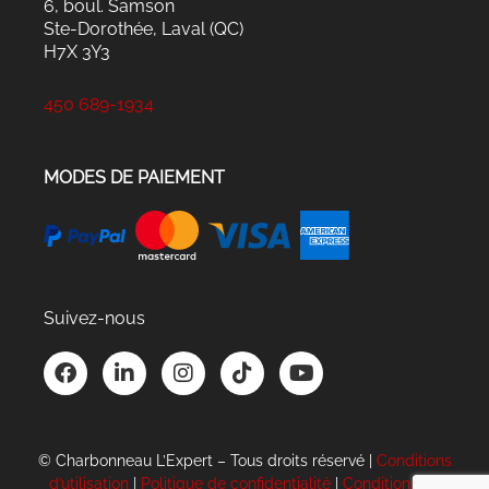
6, boul. Samson
Ste-Dorothée, Laval (QC)
H7X 3Y3
450 689-1934
MODES DE PAIEMENT
Suivez-nous
F
L
I
T
Y
a
i
n
i
o
c
n
s
k
u
e
k
t
t
t
b
e
a
o
u
© Charbonneau L’Expert – Tous droits réservé |
Conditions
o
d
g
k
b
d’utilisation
|
Politique de confidentialité
|
Conditions de