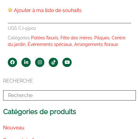
Ajouter à ma liste de souhaits
UGS
CJ-pj201
Catégories
Potées fleuris
,
Fête des mères
,
Pâques
,
Centre
du jardin
,
Événements spéciaux
,
Arrangements floraux
F
L
I
T
Y
a
i
n
i
o
c
n
s
k
u
e
k
t
t
t
b
e
a
o
u
RECHERCHE
o
d
g
k
b
o
i
r
e
k
n
a
-
m
i
n
Catégories de produits
Nouveau