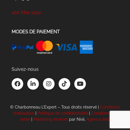
450 689-1934
MODES DE PAIEMENT
Suivez-nous
F
L
I
T
Y
a
i
n
i
o
c
n
s
k
u
e
k
t
t
t
b
e
a
o
u
© Charbonneau L’Expert – Tous droits réservé |
Conditions
o
d
g
k
b
d’utilisation
|
Politique de confidentialité
|
Conditions de
o
i
r
e
vente
|
Marketing Internet
par Nivii,
Agence web
k
n
a
-
m