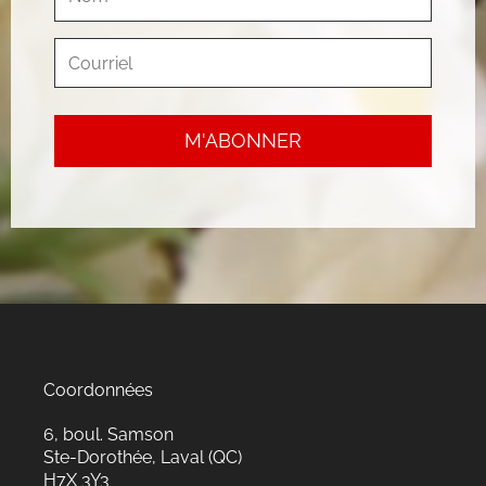
Coordonnées
6, boul. Samson
Ste-Dorothée, Laval (QC)
H7X 3Y3