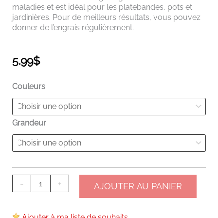
maladies et est idéal pour les platebandes, pots et
jardinières. Pour de meilleurs résultats, vous pouvez
donner de l’engrais régulièrement.
5.99
$
quantité
Couleurs
de
Impatiens
Nouvelle-
Grandeur
Guinée
-
+
AJOUTER AU PANIER
Ajouter à ma liste de souhaits