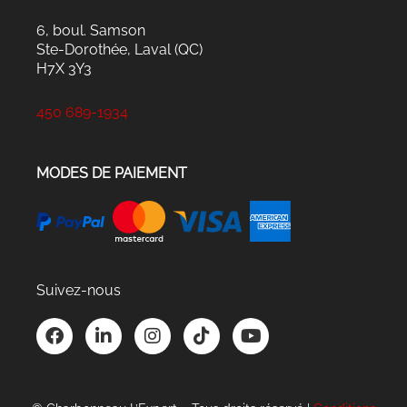
6, boul. Samson
Ste-Dorothée, Laval (QC)
H7X 3Y3
450 689-1934
MODES DE PAIEMENT
Suivez-nous
F
L
I
T
Y
a
i
n
i
o
c
n
s
k
u
e
k
t
t
t
b
e
a
o
u