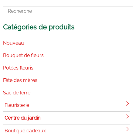
o
i
r
e
k
n
a
-
m
i
n
Catégories de produits
Nouveau
Bouquet de fleurs
Potées fleuris
Fête des mères
Sac de terre
Fleuristerie
Centre du jardin
Boutique cadeaux