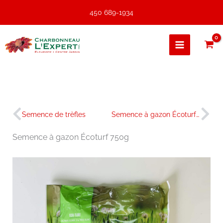
Aller
450 689-1934
au
contenu
Précédent
Sui
Semence de trèfles
Semence à gazon Écoturf 1.5kg
Semence à gazon Écoturf 750g