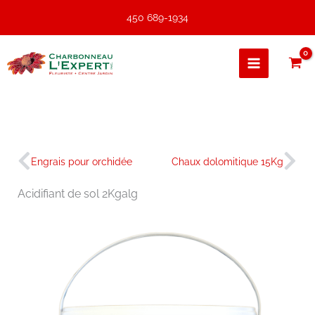
Aller
450 689-1934
au
contenu
Précédent
Sui
Engrais pour orchidée
Chaux dolomitique 15Kg
Acidifiant de sol 2Kgalg