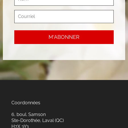
Coordonnées
6, boul. Samson
Ste-Dorothée, Laval (QC)
H7X 3Y3