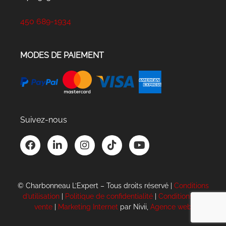
450 689-1934
MODES DE PAIEMENT
Suivez-nous
F
L
I
T
Y
a
i
n
i
o
c
n
s
k
u
e
k
t
t
t
b
e
a
o
u
© Charbonneau L’Expert – Tous droits réservé |
Conditions
o
d
g
k
b
d’utilisation
|
Politique de confidentialité
|
Conditions de
o
i
r
e
vente
|
Marketing Internet
par Nivii,
Agence web
k
n
a
-
m