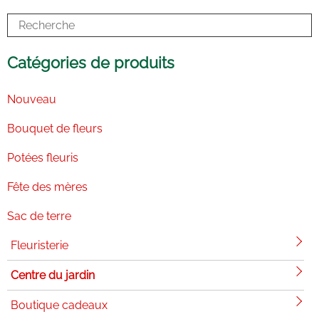
o
i
r
e
k
n
a
-
m
i
n
Catégories de produits
Nouveau
Bouquet de fleurs
Potées fleuris
Fête des mères
Sac de terre
Fleuristerie
Centre du jardin
Boutique cadeaux