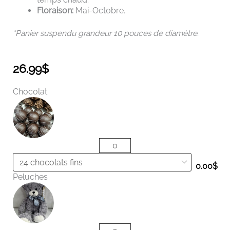
Floraison:
Mai-Octobre.
*Panier suspendu grandeur 10 pouces de
diamètre.
26.99
$
quantité
Chocolat
de
Panier
suspendu
de
géraniums
rouges
0.00
$
Peluches