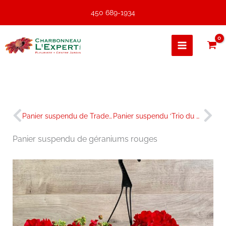
Aller
450 689-1934
au
contenu
Précédent
Sui
Panier suspendu de Tradescantia
Panier suspendu ‘Trio du Canadien’
Panier suspendu de géraniums rouges