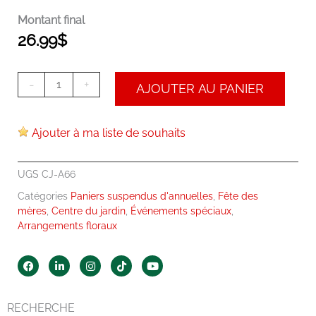
Montant final
26.99
$
-
+
AJOUTER AU PANIER
Ajouter à ma liste de souhaits
UGS
CJ-A66
Catégories
Paniers suspendus d'annuelles
,
Fête des
mères
,
Centre du jardin
,
Événements spéciaux
,
Arrangements floraux
F
L
I
T
Y
a
i
n
i
o
c
n
s
k
u
e
k
t
t
t
b
e
a
o
u
RECHERCHE
o
d
g
k
b