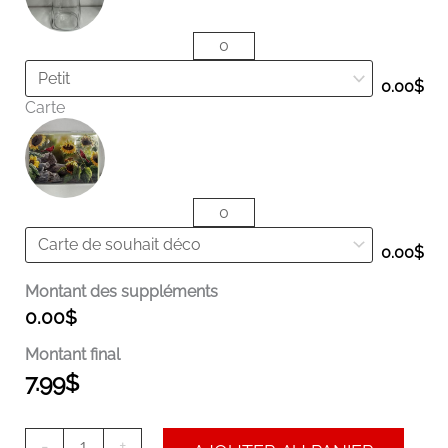
0.00
$
Carte
0.00
$
Montant des suppléments
0.00
$
Montant final
7.99
$
-
+