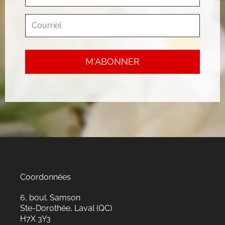
Coordonnées
6, boul. Samson
Ste-Dorothée, Laval (QC)
H7X 3Y3