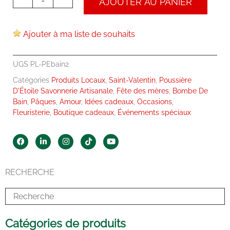
AJOUTER AU PANIER
Ajouter à ma liste de souhaits
UGS
PL-PEbain2
Catégories
Produits Locaux
,
Saint-Valentin
,
Poussière
D'Étoile Savonnerie Artisanale
,
Fête des mères
,
Bombe De
Bain
,
Pâques
,
Amour
,
Idées cadeaux
,
Occasions
,
Fleuristerie
,
Boutique cadeaux
,
Événements spéciaux
F
L
I
T
Y
a
i
n
i
o
c
n
s
k
u
e
k
t
t
t
b
e
a
o
u
RECHERCHE
o
d
g
k
b
o
i
r
e
k
n
a
-
m
i
n
Catégories de produits