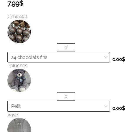
7.99
$
quantité
Chocolat
de
Bombe
de
bain-
Fleurs
de
0.00
$
cerisier
Peluches
0.00
$
Vase