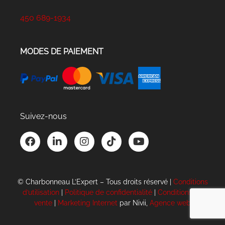
450 689-1934
MODES DE PAIEMENT
Suivez-nous
F
L
I
T
Y
a
i
n
i
o
c
n
s
k
u
e
k
t
t
t
b
e
a
o
u
© Charbonneau L’Expert – Tous droits réservé |
Conditions
o
d
g
k
b
d’utilisation
|
Politique de confidentialité
|
Conditions de
o
i
r
e
vente
|
Marketing Internet
par Nivii,
Agence web
k
n
a
-
m