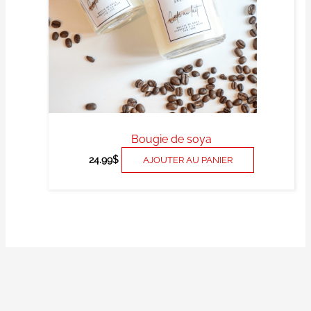
peuvent
être
choisies
sur
la
page
du
produit
Bougie de soya
24.99
$
AJOUTER AU PANIER