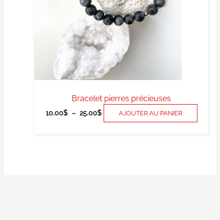
peuve
être
choisi
sur
la
page
du
produi
Bracelet pierres précieuses
10.00
$
–
25.00
$
AJOUTER AU PANIER