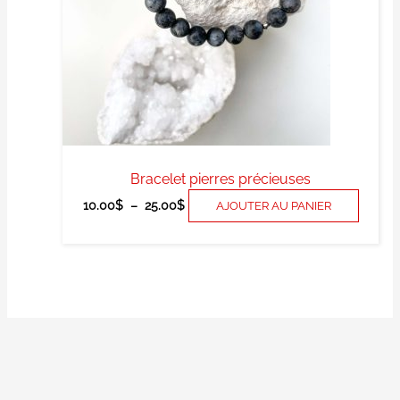
peuve
être
choisi
sur
la
page
du
produi
Bracelet pierres précieuses
10.00
$
–
25.00
$
AJOUTER AU PANIER