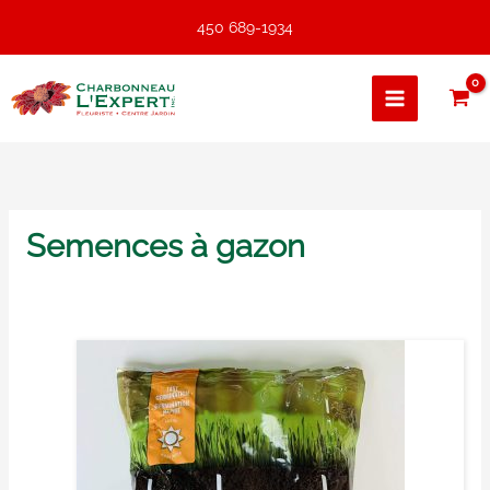
Aller
450 689-1934
au
contenu
Semences à gazon